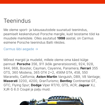
Teenindus
Me oleme sport- ja luksusautodele suunatud teenindus,
peamiselt keskendunud Porsche margile, kuid teostame töid ka
muudele markidele. Olles asutatud
1998
aastal, on Carmus
esimene Porsche teenindus Balti riikides.
Carmus läbi aegade →
Mõned margid ja mudelid, millele oleme oma käed külge
pannud:
Porsche
356, 911 (kõik generatsioonid), 924, 928,
944, 968, Boxster, Cayman, Cayenne, Panamera;
Ferrari
355
GTS, 360 Modena, 365 GT4 2+2, 456M GTA, 458, 550
Maranello, California;
Aston Martin
Vanguish, DB9, V8 Vantage;
Maserati
3200, 4200, GranTurismo;
Bentley
Continental GT,
GTC, Flying Spur;
Dodge
Viper RT/10, GTS, ACR;
Jaguar
XJ,
XJR-S 6.0 Coupé ja palju muid.