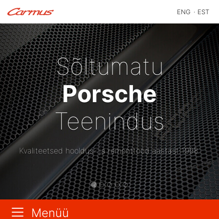
ENG
EST
Eelmine
Jär
Sõltumatu
Porsche
Teenindus
Kvaliteetsed hooldus- ja remonttööd aastast 1998.
Menüü