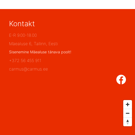
Kontakt
E-R 9.00-18.00
Mäealuse 6, Tallinn, Eesti
Sisenemine Mäealuse tänava poolt!
+372 56 455 911
carmus@carmus.ee